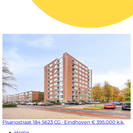
Pisanostraat 184
5623 CG · Eindhoven
€ 395.000 k.k.
Home