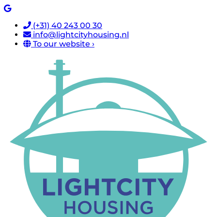
(+31) 40 243 00 30
info@lightcityhousing.nl
To our website ›