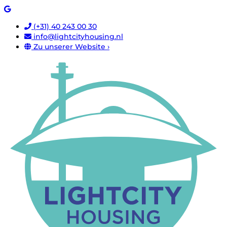
(+31) 40 243 00 30
info@lightcityhousing.nl
Zu unserer Website ›