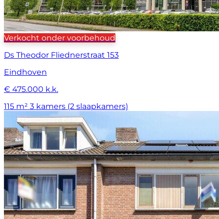
Verkocht onder voorbehoud
Ds Theodor Fliednerstraat 153
Eindhoven
€ 475.000 k.k.
115 m²
3 kamers (2 slaapkamers)