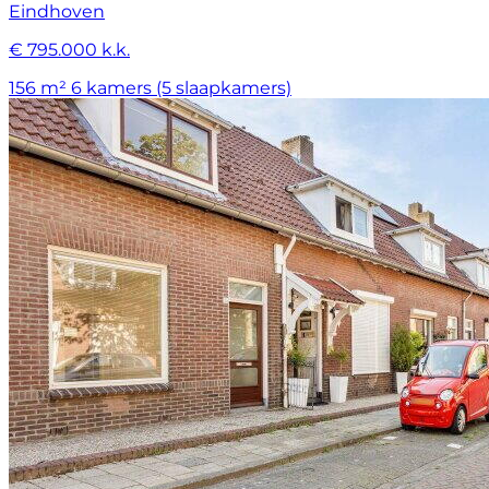
Eindhoven
€ 795.000 k.k.
156 m²
6 kamers (5 slaapkamers)