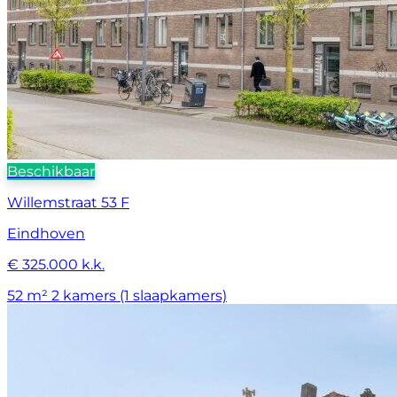
Beschikbaar
Willemstraat 53 F
Eindhoven
€ 325.000 k.k.
52 m²
2 kamers (1 slaapkamers)