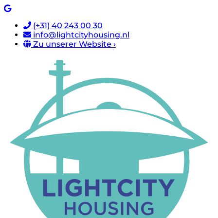
(+31) 40 243 00 30
info@lightcityhousing.nl
Zu unserer Website ›