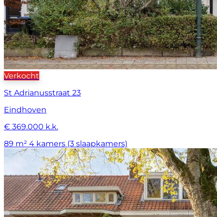
Verkocht
St Adrianusstraat 23
Eindhoven
€ 369.000 k.k.
89 m²
4 kamers (3 slaapkamers)