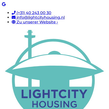
(+31) 40 243 00 30
info@lightcityhousing.nl
Zu unserer Website ›