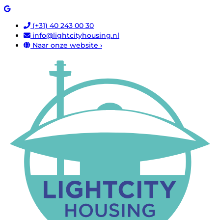
(+31) 40 243 00 30
info@lightcityhousing.nl
Naar onze website ›